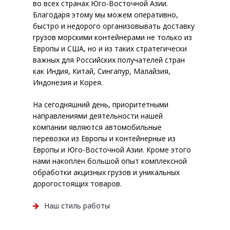
во всех странах Юго-Восточной Азии.
Услуги на различных
Благодаря этому мы можем оперативно,
терминалах: за рубежом, в
быстро и недорого организовывать доставку
России
грузов морскими контейнерами не только из
Европы и США, но и из таких стратегически
Сертификация
важных для Российских получателей стран
как Индия, Китай, Сингапур, Малайзия,
О Компании
Индонезия и Корея.
Наш стиль работы
На сегодняшний день, приоритетными
направлениями деятельности нашей
Контакты
компании являются автомобильные
перевозки из Европы и контейнерные из
Экспедиторам и
Европы и Юго-Восточной Азии. Кроме этого
перевозчикам
нами накоплен большой опыт комплексной
обработки акцизных грузов и уникальных
дорогостоящих товаров.
Наш стиль работы