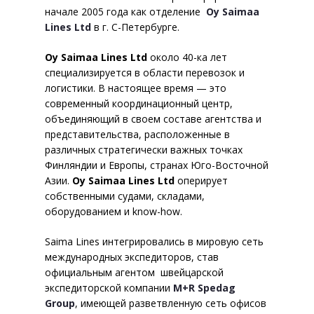
контейнеров
начале 2005 года как отделение
Oy Saimaa
Lines Ltd
в г. С-Петербурге.
Сопутствующие услуги
Oy Saimaa Lines Ltd
около 40-ка лет
Складские операции
специализируется в области перевозок и
логистики. В настоящее время — это
Хранение
современный координационный центр,
объединяющий в своем составе агентства и
География складов
представительства, расположенные в
различных стратегически важных точках
Перевалка грузов
Финляндии и Европы, странах Юго-Восточной
Азии.
Oy Saimaa Lines Ltd
оперирует
Переоформление
собственными судами, складами,
документов
оборудованием и know-how.
Сбор и консолидация
Saima Lines интегрировались в мировую сеть
международных экспедиторов, став
Таможенное оформление
официальным агентом швейцарской
экспедиторской компании
M+R Spedag
Процедуры
Group
, имеющей разветвленную сеть офисов