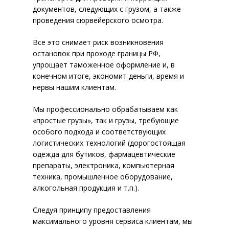
документов, следующих с грузом, а также
Услуги на различных
проведения сюрвейерского осмотра.
терминалах: за рубежом, в
России
Все это снимает риск возникновения
остановок при проходе границы РФ,
Сертификация
упрощает таможенное оформление и, в
конечном итоге, экономит деньги, время и
О Компании
нервы нашим клиентам.
Наш стиль работы
Мы профессионально обрабатываем как
Контакты
«простые грузы», так и грузы, требующие
особого подхода и соответствующих
Экспедиторам и
логистических технологий (дорогостоящая
перевозчикам
одежда для бутиков, фармацевтические
препараты, электроника, компьютерная
техника, промышленное оборудование,
алкогольная продукция и т.п.).
Следуя принципу предоставления
максимального уровня сервиса клиентам, мы