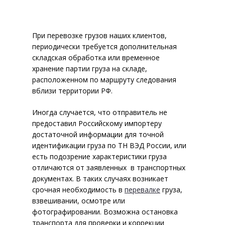
контейнеров
Сопутствующие услуги
При перевозке грузов наших клиентов,
периодически требуется дополнительная
Складские операции
складская обработка или временное
хранение партии груза на складе,
Хранение
расположенном по маршруту следования
вблизи территории РФ.
География складов
Иногда случается, что отправитель не
Перевалка грузов
предоставил Российскому импортеру
достаточной информации для точной
Переоформление
идентификации груза по ТН ВЭД России, или
документов
есть подозрение характеристики груза
отличаются от заявленных в транспортных
Сбор и консолидация
документах. В таких случаях возникает
срочная необходимость в
перевалке
груза,
Таможенное оформление
взвешивании, осмотре или
фотографировании. Возможна остановка
Процедуры
транспорта для проверки и коррекции