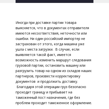
контейнеров
Сопутствующие услуги
Иногда при доставке партии товара
Складские операции
выясняется, что в документах отправителя
имеются несоответствия, неточности или
Хранение
ошибки. Ни один российский импортер не
застрахован от этого, когда машина уже
География складов
ушла с места загрузки. В случае, если
выявляется такой факт, имеется
Перевалка грузов
возможность изменить маршрут следования
грузовой партии, остановить машину или
Переоформление
разгрузить товар на одном из складов наших
документов
партнеров, произвести корректировку
документов и продолжить доставку.
Сбор и консолидация
Благодаря этой операции груз безопасно
проходит границу и прибывает на
Таможенное оформление
таможенный пост назначения, где без
проблем проходит таможенное оформление.
Процедуры