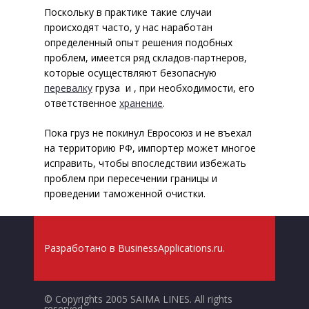
Поскольку в практике такие случаи
Услуги на различных
происходят часто, у нас наработан
терминалах: за рубежом, в
определенный опыт решения подобных
России
проблем, имеется ряд складов-партнеров,
которые осуществляют безопасную
Сертификация
перевалку
груза и , при необходимости, его
О Компании
ответственное
хранение
.
Наш стиль работы
Пока груз не покинул Евросоюз и не въехал
на территорию РФ, импортер может многое
Контакты
исправить, чтобы впоследствии избежать
проблем при пересечении границы и
Экспедиторам и
проведении таможенной очистки.
перевозчикам
Разработано в
BusinessApplications.ru
.
© Copyrights 2005 SAIMA LINES. All rights
reserved.